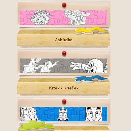
Jahůdka
Krtek - Krteček