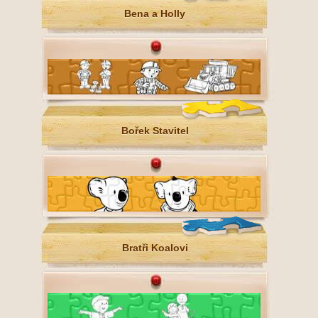
Bena a Holly
Bořek Stavitel
Bratři Koalovi