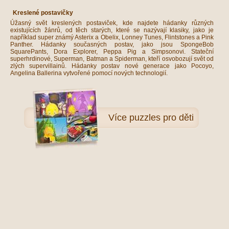
Kreslené postavičky
Úžasný svět kreslených postaviček, kde najdete hádanky různých
existujících žánrů, od těch starých, které se nazývají klasiky, jako je
například super známý Asterix a Obelix, Lonney Tunes, Flintstones a Pink
Panther. Hádanky současných postav, jako jsou SpongeBob
SquarePants, Dora Explorer, Peppa Pig a Simpsonovi. Stateční
superhrdinové, Superman, Batman a Spiderman, kteří osvobozují svět od
zlých supervillainů. Hádanky postav nové generace jako Pocoyo,
Angelina Ballerina vytvořené pomocí nových technologií.
Více
puzzles pro děti