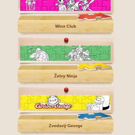
Winx Club
Želvy Ninja
Zvedavý George