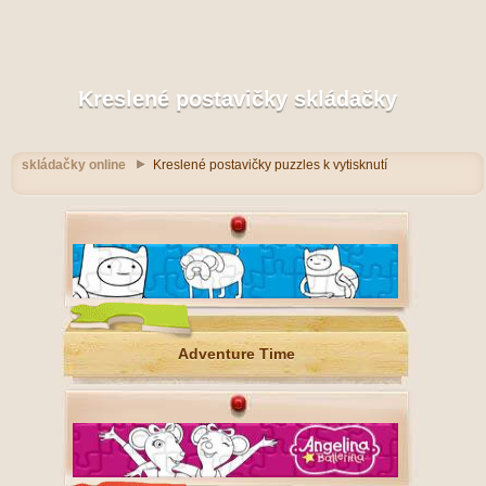
Kreslené postavičky skládačky
skládačky online
Kreslené postavičky puzzles k vytisknutí
Adventure Time