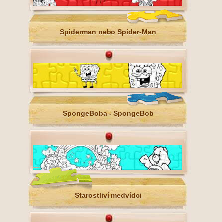
Spiderman nebo Spider-Man
SpongeBoba - SpongeBob
Starostliví medvídci