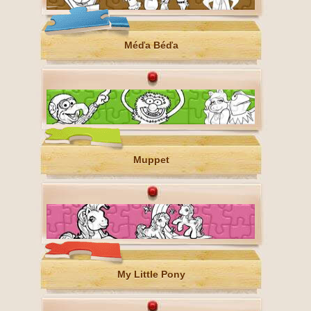
Méďa Béďa
Muppet
My Little Pony