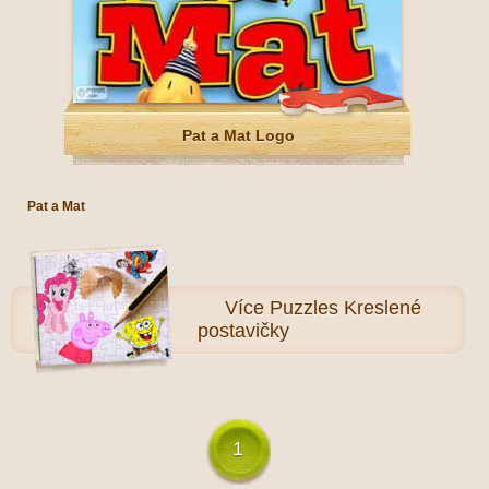
Pat a Mat Logo
Pat a Mat
Více
Puzzles Kreslené
postavičky
1