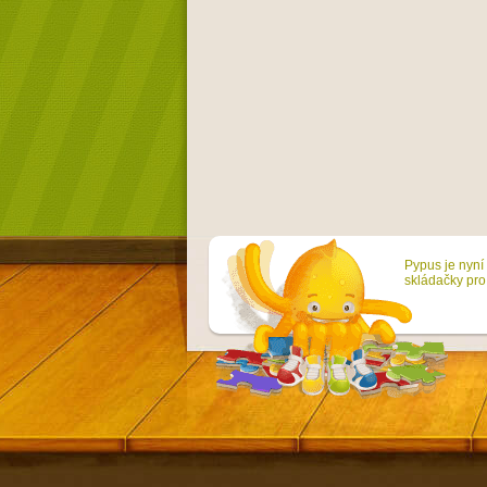
Pypus je nyní 
skládačky pro