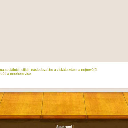
na sociálních sítích, následovat ho a získáte zdarma nejnovější
 děti a mnohem více
|
Soukromí
|