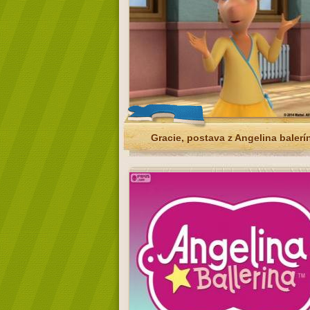
Gracie, postava z Angelina balerí