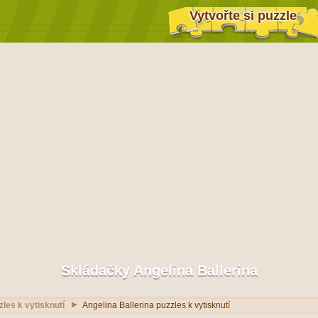
Vytvořte si puzzle
Skládačky Angelina Ballerina
les k vytisknutí
Angelina Ballerina puzzles k vytisknutí