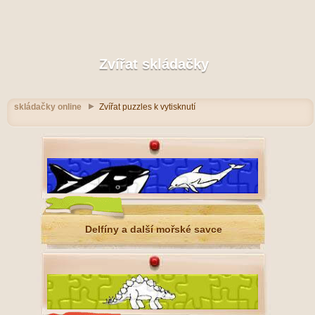
Zvířat skládačky
skládačky online
Zvířat puzzles k vytisknutí
Delfíny a další mořské savce