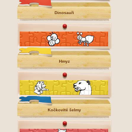
Dinosauři
Hmyz
Kočkovité šelmy