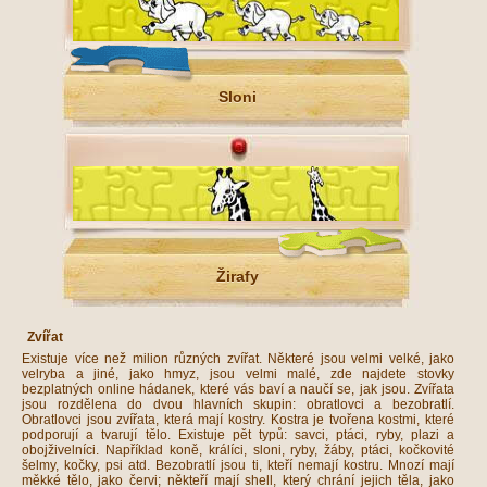
Sloni
Žirafy
Zvířat
Existuje více než milion různých zvířat. Některé jsou velmi velké, jako
velryba a jiné, jako hmyz, jsou velmi malé, zde najdete stovky
bezplatných online hádanek, které vás baví a naučí se, jak jsou. Zvířata
jsou rozdělena do dvou hlavních skupin: obratlovci a bezobratlí.
Obratlovci jsou zvířata, která mají kostry. Kostra je tvořena kostmi, které
podporují a tvarují tělo. Existuje pět typů: savci, ptáci, ryby, plazi a
obojživelníci. Například koně, králíci, sloni, ryby, žáby, ptáci, kočkovité
šelmy, kočky, psi atd. Bezobratlí jsou ti, kteří nemají kostru. Mnozí mají
měkké tělo, jako červi; někteří mají shell, který chrání jejich těla, jako