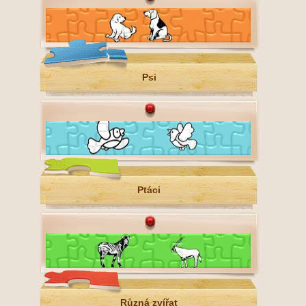
Psi
Ptáci
Různá zvířat