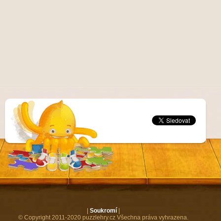
|
Soukromí
|
© Copyright 2011-2020 puzzlehry.cz Všechna práva vyhrazena.