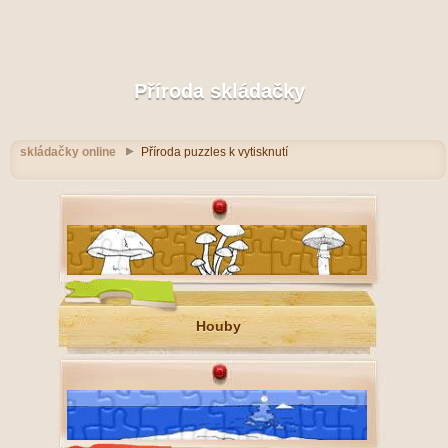
Příroda skládačky
skládačky online
Příroda puzzles k vytisknutí
Houby