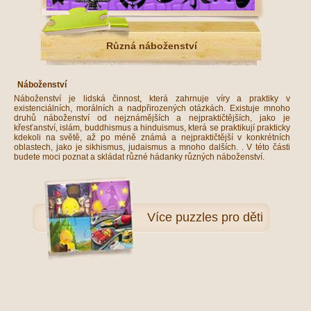
Různá náboženství
Náboženství
Náboženství je lidská činnost, která zahrnuje víry a praktiky v
existenciálních, morálních a nadpřirozených otázkách. Existuje mnoho
druhů náboženství od nejznámějších a nejpraktičtějších, jako je
křesťanství, islám, buddhismus a hinduismus, která se praktikují prakticky
kdekoli na světě, až po méně známá a nejpraktičtější v konkrétních
oblastech, jako je sikhismus, judaismus a mnoho dalších. . V této části
budete moci poznat a skládat různé hádanky různých náboženství.
Více
puzzles pro děti