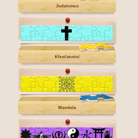
Judaismus
Křesťanství
Mandala