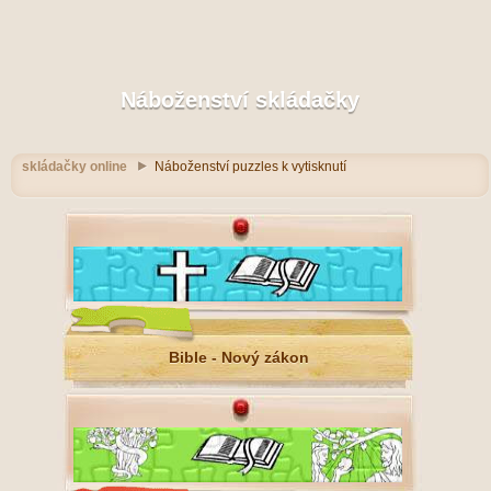
Náboženství skládačky
skládačky online
Náboženství puzzles k vytisknutí
Bible - Nový zákon