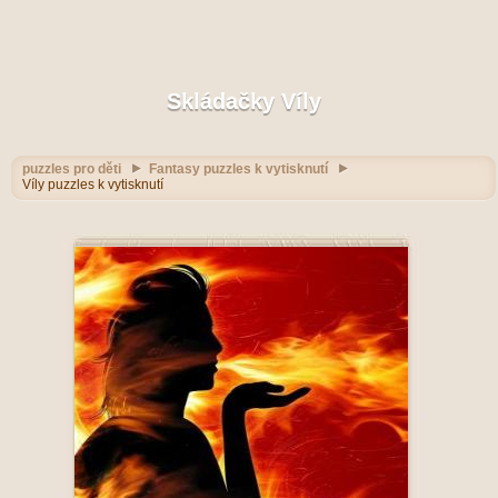
Skládačky Víly
puzzles pro děti
Fantasy puzzles k vytisknutí
Víly puzzles k vytisknutí