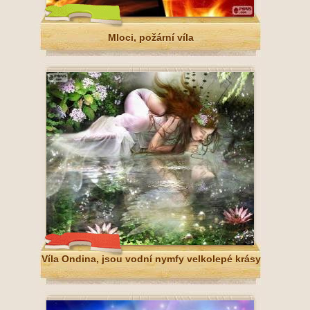
Mloci, požární víla
Víla Ondina, jsou vodní nymfy velkolepé krásy