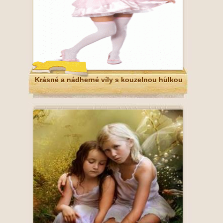
Krásné a nádherné víly s kouzelnou hůlkou