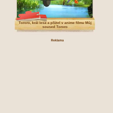
Tororo, král lesa a přátel v anime filmu Můj
soused Tororo
Reklama