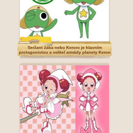
Seržant žába nebo Keroro je hlavním
protagonistou a velitel armády planety Keron
je