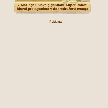
Z Mazinger, hlava gigantické Super Robot,
hlavní protagonista v dobrodružství manga
série Mazinger Z
Reklama