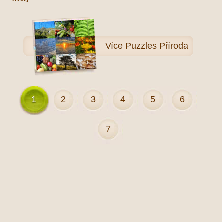
Více
Puzzles Příroda
1
2
3
4
5
6
7