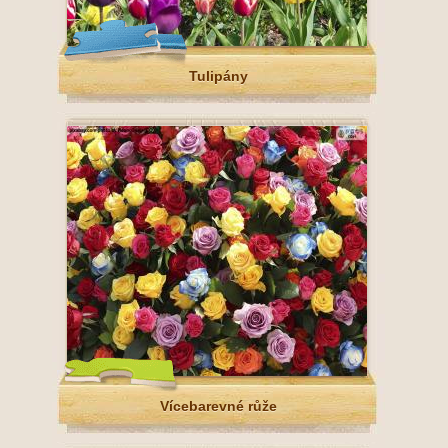
Tulipány
Vícebarevné růže