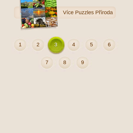
Více
Puzzles Příroda
1
2
3
4
5
6
7
8
9