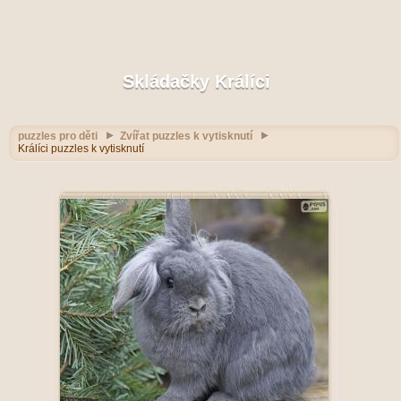
Skládačky Králíci
puzzles pro děti
Zvířat puzzles k vytisknutí
Králíci puzzles k vytisknutí