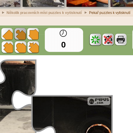
Několik pracovních míst puzzles k vytisknutí
Pekař puzzles k vytisknutí
0