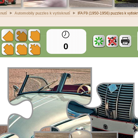
nutí
Automobily puzzles k vytisknutí
IFA F9 (1950-1956) puzzles k vytiskn
0