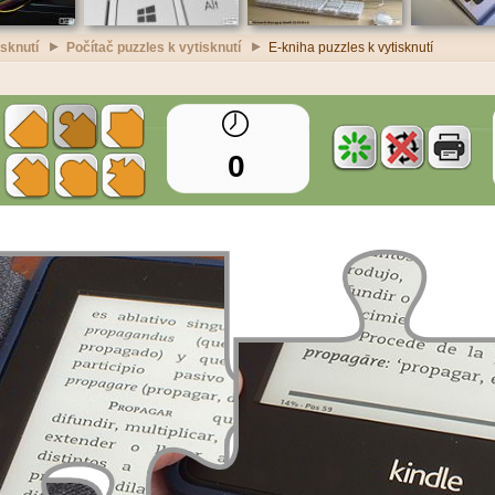
isknutí
Počítač puzzles k vytisknutí
E-kniha puzzles k vytisknutí
0